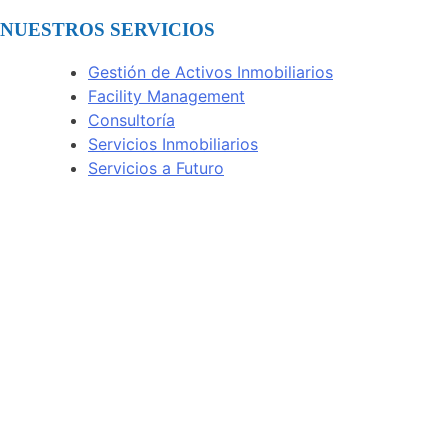
NUESTROS SERVICIOS
Gestión de Activos Inmobiliarios
Facility Management
Consultoría
Servicios Inmobiliarios
Servicios a Futuro
Bogotá, Colombia
Av. Calle 72 # 7-64 Of. 801
(+57) 314 432 1922
Ciudad de Panamá, Panamá
Torre Times Square Center, Of. 12F