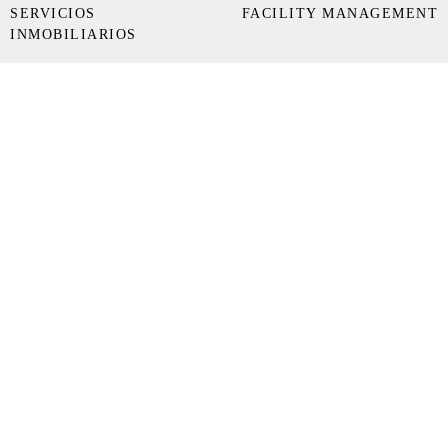
SERVICIOS
FACILITY MANAGEMENT
INMOBILIARIOS
Bogotá, Colombia
Av. Calle 72 # 7-64 Of. 801
(+57) 314 432 1922
Ciudad de Panamá, Panamá
Torre Times Square Center, Of. 12F
Av. Costa del Sol, Urbanización Costa del Este
(+507) 214-8447
Perú
Av. José Pardo 216, Miraflores, Lima.
+56 9 8330 7662