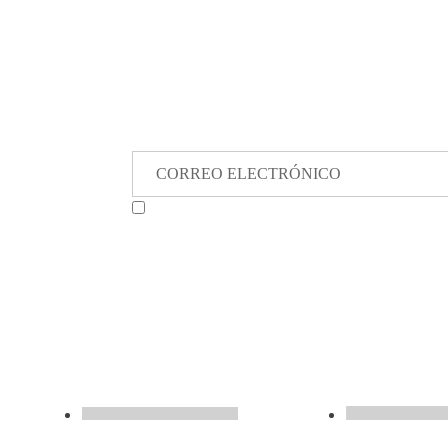
Autorizo a MTS al envío de información de interés a
suministrados
SERVICIOS
CENTRO DE SERVI
Gestión de Activos
Registro de Visi