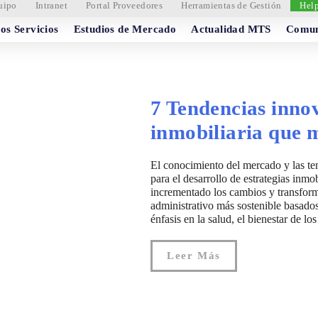
uipo
Intranet
Portal Proveedores
Herramientas de Gestión
Hel
os Servicios
Estudios de Mercado
Actualidad MTS
Comun
7 Tendencias innov
inmobiliaria que m
El conocimiento del mercado y las ten
para el desarrollo de estrategias inm
incrementado los cambios y transform
administrativo más sostenible basados
énfasis en la salud, el bienestar de lo
Leer Más