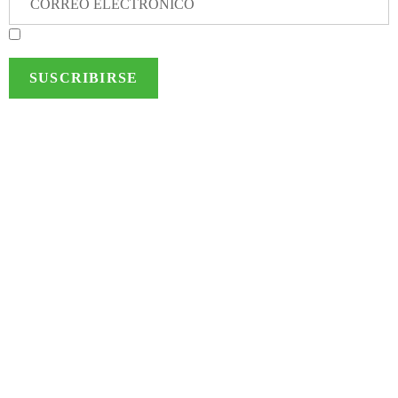
Autorizo a MTS al envío de información de interés a los datos
suministrados
Bogotá, Colombia
Av. Calle 72 # 7-64 Of. 801
(+57) 314 432 1922
Ciudad de Panamá, Panamá
Torre Times Square Center, Of. 12F
Av. Costa del Sol, Urbanización Costa del Este
(+507) 214-8447