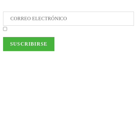
Autorizo a MTS al envío de información de interés a los datos
suministrados
Bogotá, Colombia
Av. Calle 72 # 7-64 Of. 801
(+57) 314 432 1922
Ciudad de Panamá, Panamá
Torre Times Square Center, Of. 12F