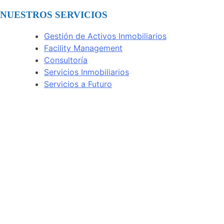
NUESTROS SERVICIOS
Gestión de Activos Inmobiliarios
Facility Management
Consultoría
Servicios Inmobiliarios
Servicios a Futuro
Bogotá, Colombia
Av. Calle 72 # 7-64 Of. 801
(+57) 314 432 1922
Ciudad de Panamá, Panamá
Torre Times Square Center, Of. 12F