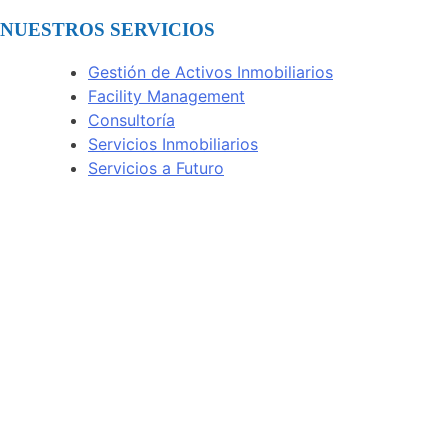
NUESTROS SERVICIOS
Gestión de Activos Inmobiliarios
Facility Management
Consultoría
Servicios Inmobiliarios
Servicios a Futuro
Bogotá, Colombia
Av. Calle 72 # 7-64 Of. 801
(+57) 314 432 1922
Ciudad de Panamá, Panamá
Torre Times Square Center, Of. 12F