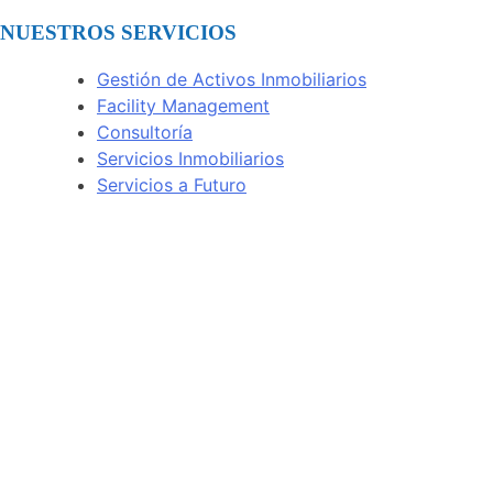
NUESTROS SERVICIOS
Gestión de Activos Inmobiliarios
Facility Management
Consultoría
Servicios Inmobiliarios
Servicios a Futuro
Bogotá, Colombia
Av. Calle 72 # 7-64 Of. 801
(+57) 314 432 1922
Ciudad de Panamá, Panamá
Torre Times Square Center, Of. 12F