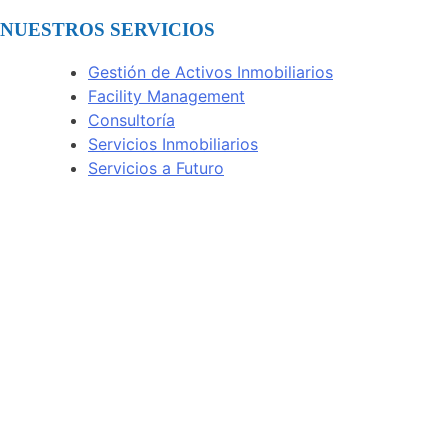
NUESTROS SERVICIOS
Gestión de Activos Inmobiliarios
Facility Management
Consultoría
Servicios Inmobiliarios
Servicios a Futuro
Bogotá, Colombia
Av. Calle 72 # 7-64 Of. 801
(+57) 314 432 1922
Ciudad de Panamá, Panamá
Torre Times Square Center, Of. 12F